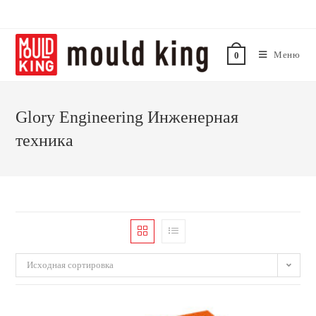
Перейти
к
содержимому
Меню
0
Glory Engineering Инженерная
техника
Исходная сортировка