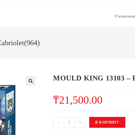
О компани
briolet(964)
MOULD KING 13103 – Po
₸
21,500.00
-
+
В КОРЗИНУ